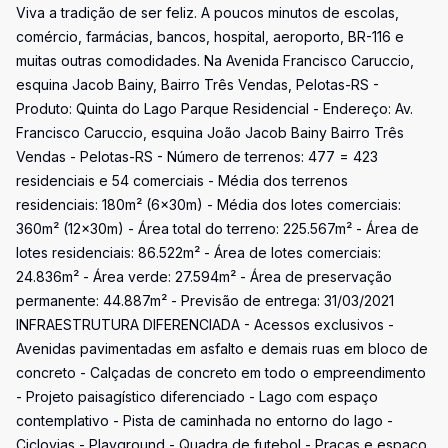
Viva a tradição de ser feliz. A poucos minutos de escolas,
comércio, farmácias, bancos, hospital, aeroporto, BR-116 e
muitas outras comodidades. Na Avenida Francisco Caruccio,
esquina Jacob Bainy, Bairro Três Vendas, Pelotas-RS -
Produto: Quinta do Lago Parque Residencial - Endereço: Av.
Francisco Caruccio, esquina João Jacob Bainy Bairro Três
Vendas - Pelotas-RS - Número de terrenos: 477 = 423
residenciais e 54 comerciais - Média dos terrenos
residenciais: 180m² (6x30m) - Média dos lotes comerciais:
360m² (12x30m) - Área total do terreno: 225.567m² - Área de
lotes residenciais: 86.522m² - Área de lotes comerciais:
24.836m² - Área verde: 27.594m² - Área de preservação
permanente: 44.887m² - Previsão de entrega: 31/03/2021
INFRAESTRUTURA DIFERENCIADA - Acessos exclusivos -
Avenidas pavimentadas em asfalto e demais ruas em bloco de
concreto - Calçadas de concreto em todo o empreendimento
- Projeto paisagístico diferenciado - Lago com espaço
contemplativo - Pista de caminhada no entorno do lago -
Ciclovias - Playground - Quadra de futebol - Praças e espaço