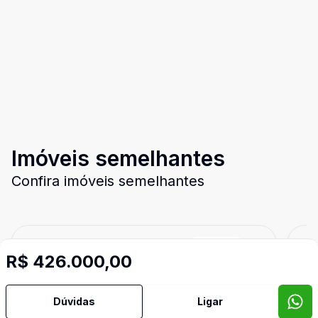
Imóveis semelhantes
Confira imóveis semelhantes
Cód:
15358
Comparar
Có
R$ 426.000,00
Dúvidas
Ligar