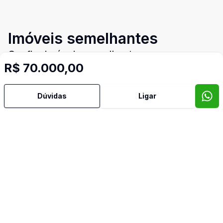
Imóveis semelhantes
Confira imóveis semelhantes
R$ 70.000,00
Dúvidas
Ligar
Cód:
5326
Comparar
Có