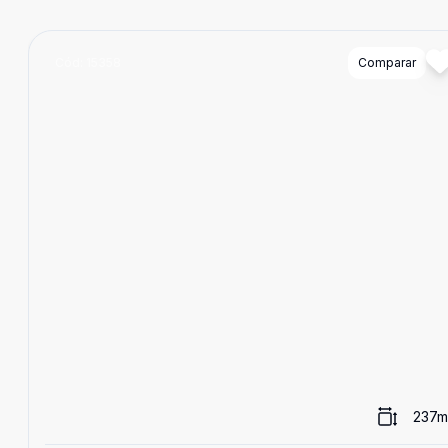
Cód:
15358
Comparar
237
m