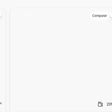
Cód:
14958
Comparar
²
231