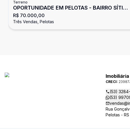
Terreno
OPORTUNIDADE EM PELOTAS - BAIRRO SÍTIO
R$ 70.000,00
FLORESTA! TERRENO 9,50X25
Três Vendas, Pelotas
Imobiliári
CRECI:
23987
(53) 3284
(53) 9970
vendas@im
Rua Gonçalv
Pelotas - RS