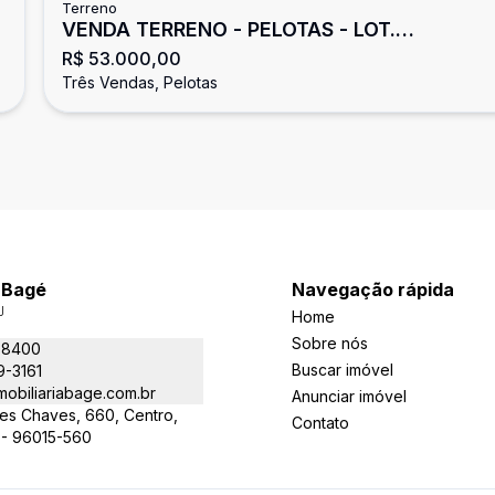
Terreno
VENDA TERRENO - PELOTAS - LOT.
R$ 53.000,00
MUNICIPÁRIOS
Três Vendas, Pelotas
a Bagé
Navegação rápida
J
Home
Sobre nós
-8400
Buscar imóvel
9-3161
obiliariabage.com.br
Anunciar imóvel
es Chaves, 660, Centro,
Contato
 - 96015-560