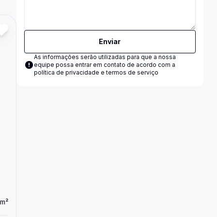
Cód:
14959
Comparar
Enviar
As informações serão utilizadas para que a nossa
equipe possa entrar em contato de acordo com a
política de privacidade e termos de serviço
m²
7