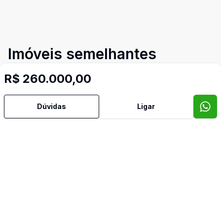
Imóveis semelhantes
Confira imóveis semelhantes
R$ 260.000,00
Dúvidas
Ligar
Cód:
15513
Comparar
Có