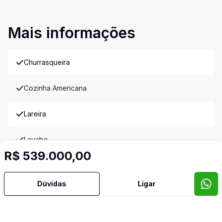
Mais informações
Churrasqueira
Cozinha Americana
Lareira
Lavabo
R$ 539.000,00
Imóveis semelhantes
Confira imóveis semelhantes
Dúvidas
Ligar