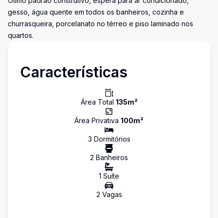
Ótimo padrão construtivo, espera para ar condicionado,
gesso, água quente em todos os banheiros, cozinha e
churrasqueira, porcelanato no térreo e piso laminado nos
quartos.
Características
Área Total
135
m²
Área Privativa
100
m²
3
Dormitório
s
2
Banheiro
s
1
Suíte
2
Vaga
s