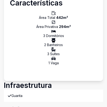
Características
Área Total
442
m²
Área Privativa
294
m²
3
Dormitório
s
2
Banheiro
s
3
Suíte
s
1
Vaga
Infraestrutura
Guarita