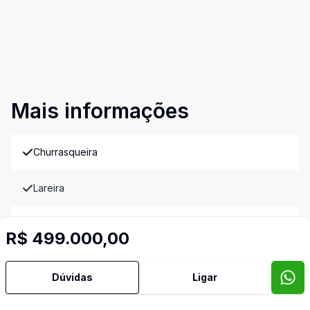
Mais informações
Churrasqueira
Lareira
Piscina
R$ 499.000,00
Imóveis semelhantes
Confira imóveis semelhantes
Dúvidas
Ligar