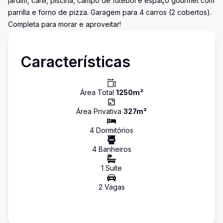
jardim, canil, piscina, campo de futebol e espaço gourmet com
parrilla e forno de pizza. Garagem para 4 carros (2 cobertos).
Completa para morar e aproveitar!
Características
Área Total
1250
m²
Área Privativa
327
m²
4
Dormitório
s
4
Banheiro
s
1
Suíte
2
Vaga
s