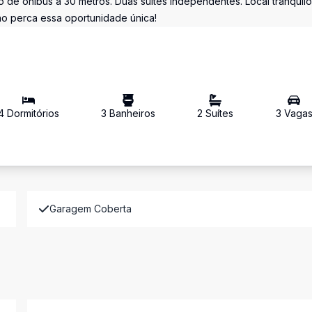
 de ônibus a 30 metros. Duas suítes independentes. Local tranquilo
Não perca essa oportunidade única!
4
Dormitório
s
3
Banheiro
s
2
Suíte
s
3
Vaga
Garagem Coberta