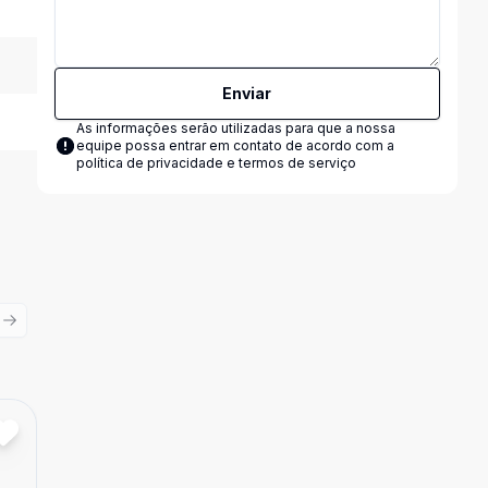
Enviar
As informações serão utilizadas para que a nossa
equipe possa entrar em contato de acordo com a
política de privacidade e termos de serviço
ious slide
Next slide
Cód:
7322
Comparar