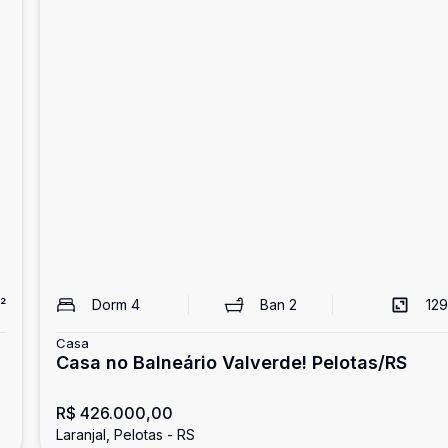
²
Dorm
4
Ban
2
129
Casa
Casa no Balneário Valverde! Pelotas/RS
R$ 426.000,00
Laranjal, Pelotas - RS