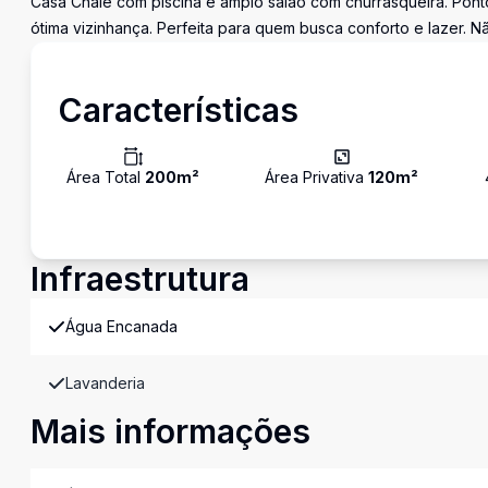
Casa Chalé com piscina e amplo salão com churrasqueira. Ponto
ótima vizinhança. Perfeita para quem busca conforto e lazer. 
Características
Área Total
200
m²
Área Privativa
120
m²
Infraestrutura
Água Encanada
Lavanderia
Mais informações