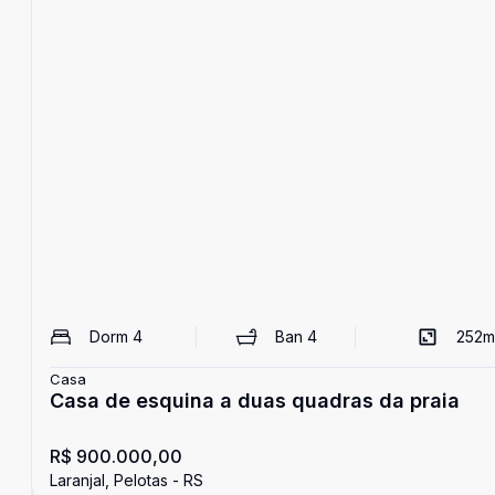
Dorm
4
Ban
4
252
m
Casa
Casa de esquina a duas quadras da praia
R$ 900.000,00
Laranjal, Pelotas - RS