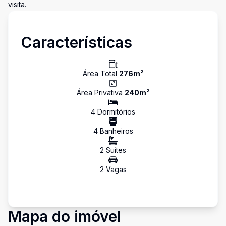
visita.
Características
Área Total
276
m²
Área Privativa
240
m²
4
Dormitório
s
4
Banheiro
s
2
Suíte
s
2
Vaga
s
Mapa do imóvel