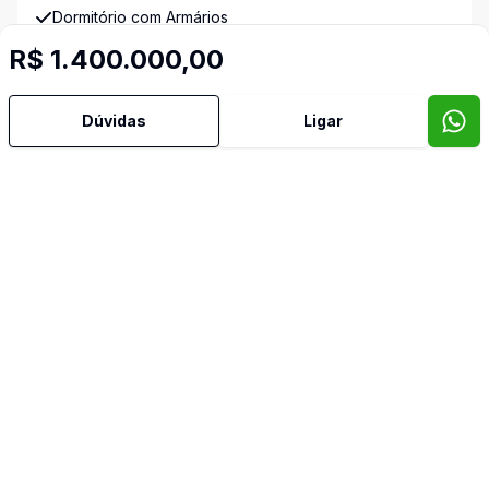
Dormitório com Armários
R$ 1.400.000,00
Jardim de Inverno
Dúvidas
Ligar
Lareira
Lavabo
Piscina
Quintal
Sala com Armários
Sala de Jantar
Sala de TV