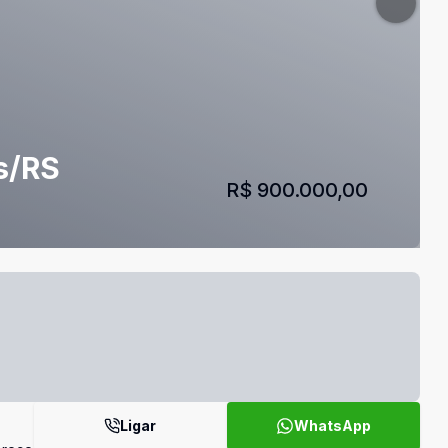
s/RS
R$ 900.000,00
Ligar
WhatsApp