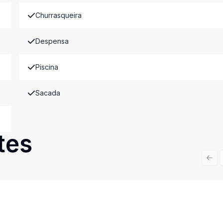
Churrasqueira
Despensa
Piscina
Sacada
tes
Prev
Cód:
6048
Comparar