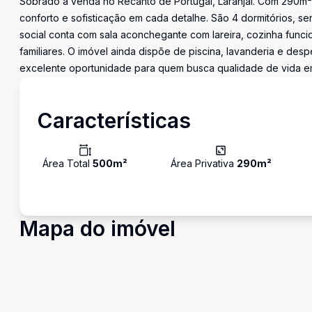
Sobrado à venda no Recanto de Portugal, Laranjal. Com 290m²
conforto e sofisticação em cada detalhe. São 4 dormitórios, se
social conta com sala aconchegante com lareira, cozinha func
familiares. O imóvel ainda dispõe de piscina, lavanderia e desp
excelente oportunidade para quem busca qualidade de vida e
Características
Área Total
500
m²
Área Privativa
290
m²
Mapa do imóvel