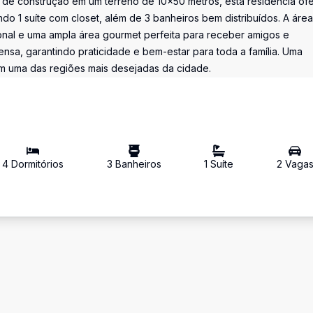
 de construção em um terreno de 10×50 metros, esta residência of
ndo 1 suíte com closet, além de 3 banheiros bem distribuídos. A área
ional e uma ampla área gourmet perfeita para receber amigos e
ensa, garantindo praticidade e bem-estar para toda a família. Uma
m uma das regiões mais desejadas da cidade.
4
Dormitório
s
3
Banheiro
s
1
Suíte
2
Vaga