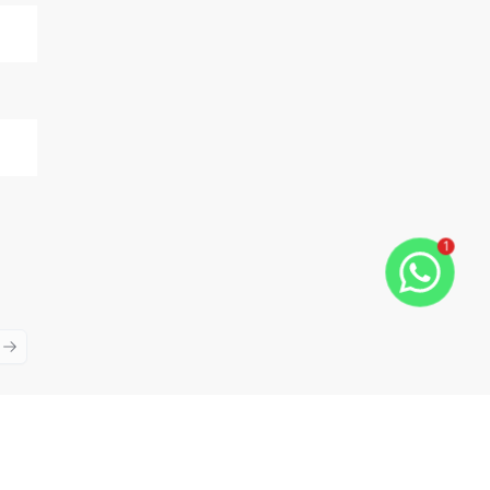
1
ious slide
Next slide
Cód:
7322
Comparar