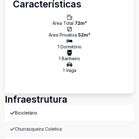
Características
Área Total
72
m²
Área Privativa
52
m²
1
Dormitório
1
Banheiro
1
Vaga
Infraestrutura
Bicicletário
Churrasqueira Coletiva