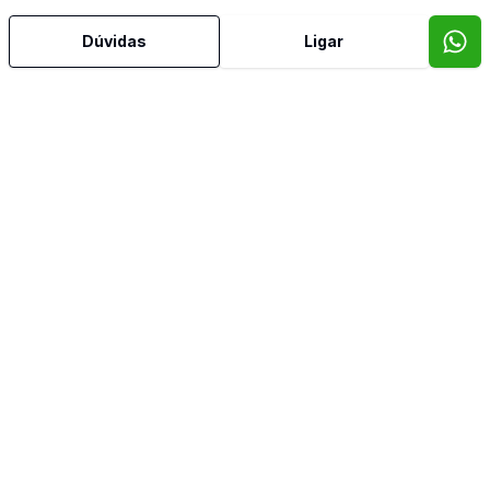
Área de Serviço
Dúvidas
Ligar
Banheiro Social
Churrasqueira
Cozinha
Espera para Split
Sacada
Sacada com Churrasqueira
Imóveis semelhantes
Confira imóveis semelhantes