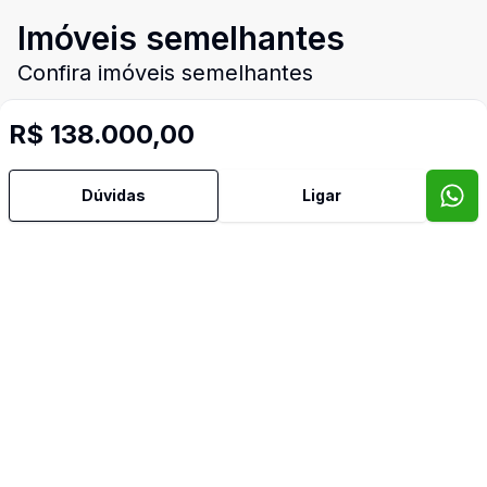
Imóveis semelhantes
Confira imóveis semelhantes
R$ 138.000,00
Cód:
15166
Comparar
Có
Dúvidas
Ligar