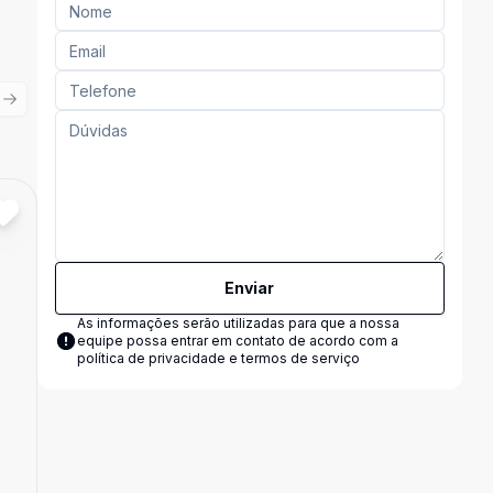
ious slide
Next slide
Cód:
5670
Comparar
Enviar
As informações serão utilizadas para que a nossa
equipe possa entrar em contato de acordo com a
política de privacidade e termos de serviço