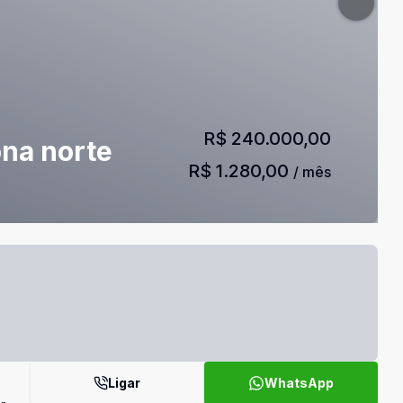
R$ 240.000,00
ona norte
R$ 1.280,00
/ mês
Ligar
WhatsApp