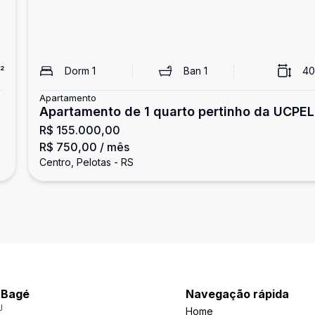
²
Dorm
1
Ban
1
40
Apartamento
Apartamento de 1 quarto pertinho da UCPEL
R$ 155.000,00
R$ 750,00
/ mês
Centro, Pelotas - RS
a Bagé
Navegação rápida
J
Home