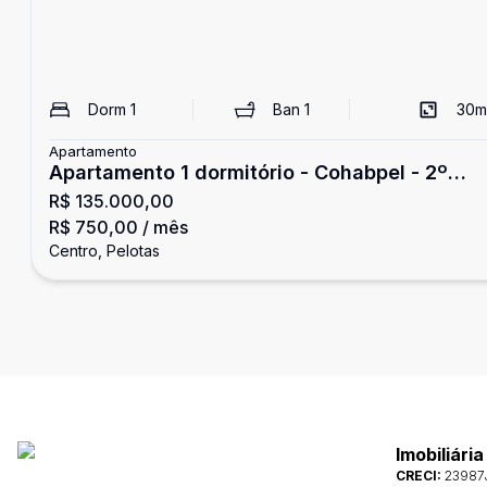
Dorm
1
Ban
1
30
m
Apartamento
Apartamento 1 dormitório - Cohabpel - 2º
R$ 135.000,00
andar Pelotas
R$ 750,00
/ mês
Centro, Pelotas
Imobiliári
CRECI:
23987