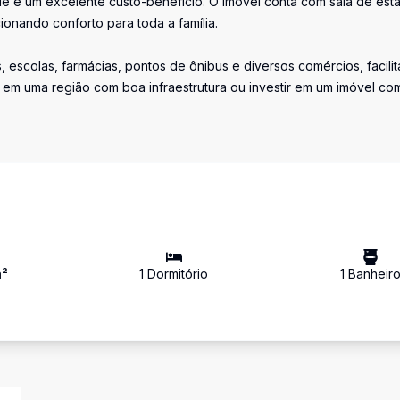
de e um excelente custo-benefício. O imóvel conta com sala de esta
ionando conforto para toda a família.
 escolas, farmácias, pontos de ônibus e diversos comércios, facili
 em uma região com boa infraestrutura ou investir em um imóvel co
²
1
Dormitório
1
Banheir