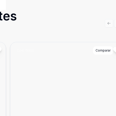
tes
Prev
Cód:
15320
Comparar