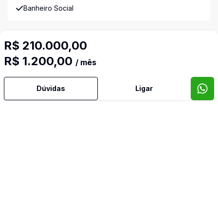
Banheiro Social
Cozinha
R$ 210.000,00
R$ 1.200,00
Cozinha Planejada
/ mês
Mobiliado
Dúvidas
Ligar
Imóveis semelhantes
Confira imóveis semelhantes
Cód:
14973
Comparar
Có