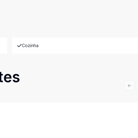
Cozinha
tes
Prev
Cód:
15320
Comparar