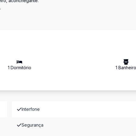
eiro, aconchegante.
.
.
1
Dormitório
1
Banheir
Interfone
Segurança