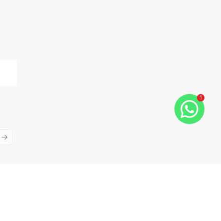
1
ious slide
Next slide
Cód:
5670
Comparar