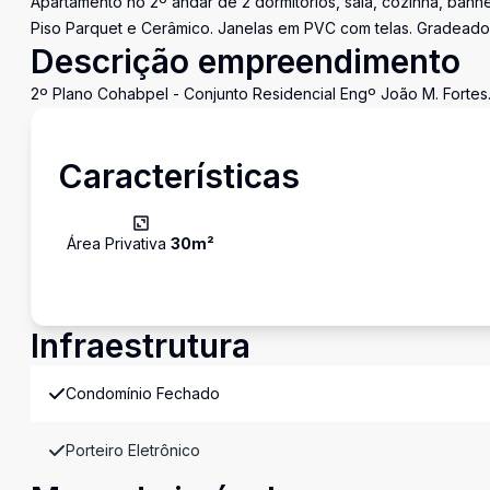
Apartamento no 2º andar de 2 dormitórios, sala, cozinha, banh
Piso Parquet e Cerâmico. Janelas em PVC com telas. Gradeado
Descrição empreendimento
2º Plano Cohabpel - Conjunto Residencial Engº João M. Fortes
Características
Área Privativa
30
m²
Infraestrutura
Condomínio Fechado
Porteiro Eletrônico