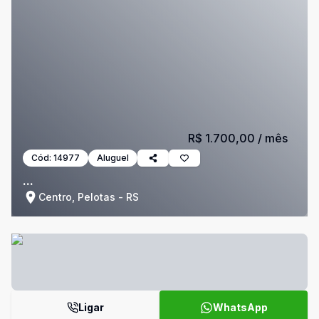
R$ 1.700,00
/ mês
Cód:
14977
Aluguel
...
Centro, Pelotas - RS
Ligar
WhatsApp