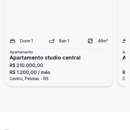
Dorm
1
Ban
1
46
m²
Apartamento
Apa
Apartamento studio central
AP
R$ 210.000,00
DO
R$ 1.200,00
/ mês
R$ 
Centro, Pelotas - RS
Cen