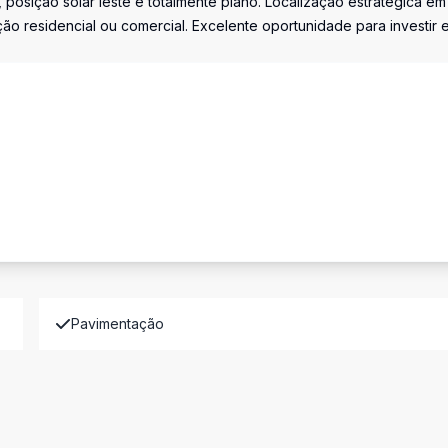
osição solar leste e totalmente plano. Localização estratégica em
ção residencial ou comercial. Excelente oportunidade para investir 
Pavimentação