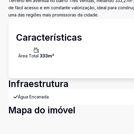
Terreno em avenida no bairro Três Vendas, medindo 333,27m², p
de fácil acesso e em constante valorização, ideal para constru
uma das regiões mais promissoras da cidade.
Características
Área Total
333
m²
Infraestrutura
Água Encanada
Mapa do imóvel