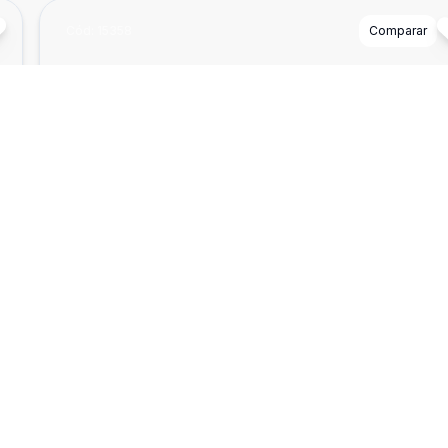
Cód:
15358
Comparar
²
237
Terreno
OPORTUNIDADE EM PELOTAS - BAIRRO SÍTI