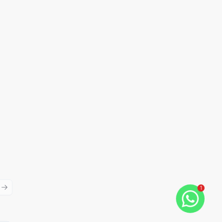
1
ious slide
Next slide