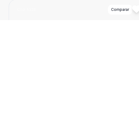
Cód:
5326
Comparar
1455
m
Terreno
Terreno nas Tres Vendas Pelotas RS