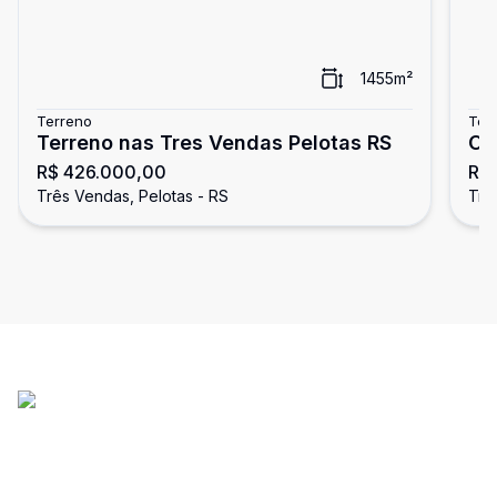
1455
m²
Terreno
Ter
Terreno nas Tres Vendas Pelotas RS
OP
R$ 426.000,00
R$
BA
Três Vendas, Pelotas - RS
Trê
9,