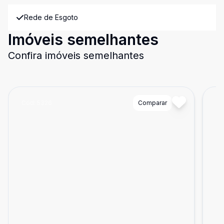
Rede de Esgoto
Imóveis semelhantes
Confira imóveis semelhantes
Cód:
5326
Comparar
Có