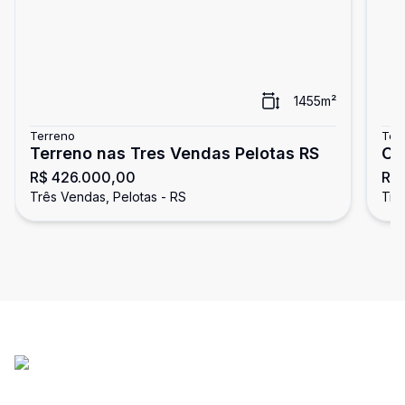
1455
m²
Terreno
Ter
Terreno nas Tres Vendas Pelotas RS
OP
R$ 426.000,00
R$
BA
Três Vendas, Pelotas - RS
Trê
9,