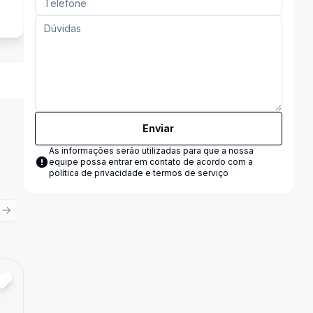
Enviar
As informações serão utilizadas para que a nossa
equipe possa entrar em contato de acordo com a
política de privacidade e termos de serviço
ious slide
Next slide
Cód:
15469
Comparar