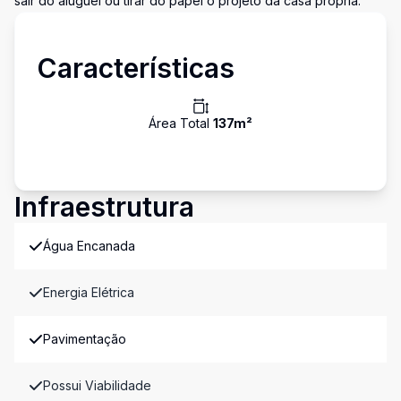
sair do aluguel ou tirar do papel o projeto da casa própria.
Características
Área Total
137
m²
Infraestrutura
Água Encanada
Energia Elétrica
Pavimentação
Possui Viabilidade