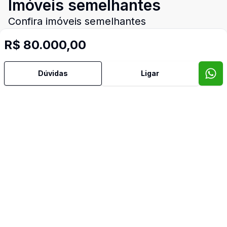
Imóveis semelhantes
Confira imóveis semelhantes
R$ 80.000,00
Cód:
14718
Comparar
Có
Dúvidas
Ligar