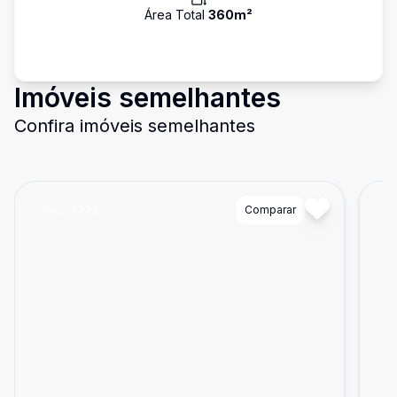
Área Total
360
m²
Imóveis semelhantes
Confira imóveis semelhantes
Cód:
14773
Comparar
Có