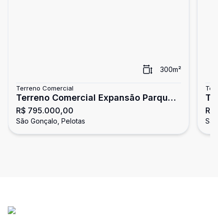
300
m²
Terreno Comercial
Ter
Terreno Comercial Expansão Parque
Te
R$ 795.000,00
R$
UNA
São Gonçalo, Pelotas
São