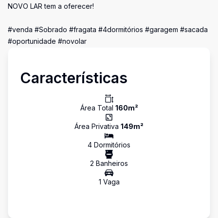
NOVO LAR tem a oferecer!
#venda #Sobrado #fragata #4dormitórios #garagem #sacada
#oportunidade #novolar
Características
Área Total
160
m²
Área Privativa
149
m²
4
Dormitório
s
2
Banheiro
s
1
Vaga