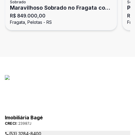
Sobrado
Sob
Maravilhoso Sobrado no Fragata com
Pa
R$ 849.000,00
R$
ótima posição solar.
Fragata, Pelotas - RS
Fra
Imobiliária Bagé
CRECI:
23987J
(53) 3284-8400