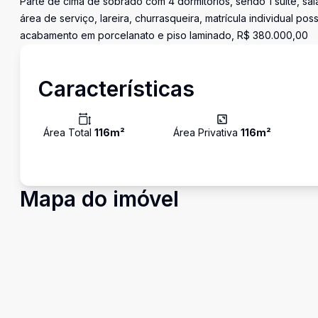
Parte de cima de sobrado com 4 dormitórios, sendo 1 suíte, sal
área de serviço, lareira, churrasqueira, matrícula individual p
acabamento em porcelanato e piso laminado, R$ 380.000,00
Características
Área Total
116
m²
Área Privativa
116
m²
Mapa do imóvel