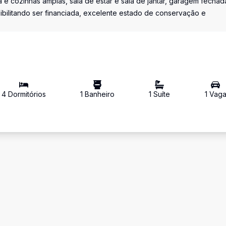
a e cozinhas amplas, sala de estar e sala de jantar, garagem fechad
ossibilitando ser financiada, excelente estado de conservação e
4
Dormitório
s
1
Banheiro
1
Suíte
1
Vag