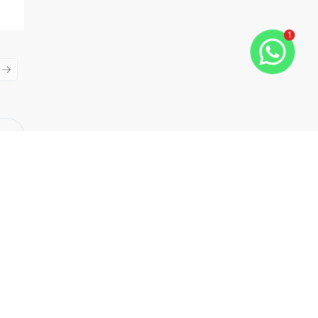
1
ious slide
Next slide
Cód:
8243
Comparar