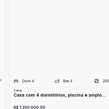
²
Dorm
4
Ban
3
250
Casa
Casa com 4 dormitórios, piscina e amplo
terreno no Três Vendas!
R$ 1.350.000,00