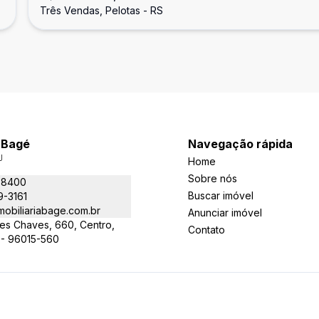
Três Vendas, Pelotas - RS
a Bagé
Navegação rápida
J
Home
Sobre nós
-8400
Buscar imóvel
9-3161
obiliariabage.com.br
Anunciar imóvel
es Chaves, 660, Centro,
Contato
 - 96015-560