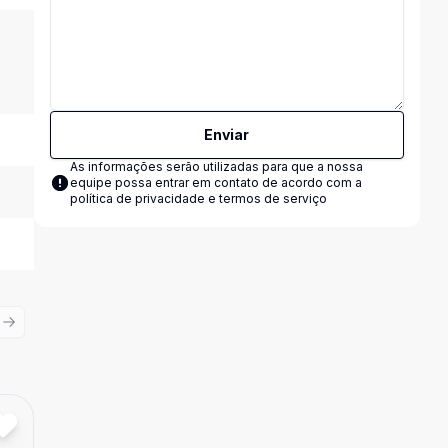
Enviar
As informações serão utilizadas para que a nossa
equipe possa entrar em contato de acordo com a
política de privacidade e termos de serviço
ious slide
Next slide
Cód:
15072
Comparar