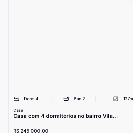
Dorm
4
Ban
2
127
m
Casa
Casa com 4 dormitórios no bairro Vila
Princesa - Pelotas
R$ 245.000,00