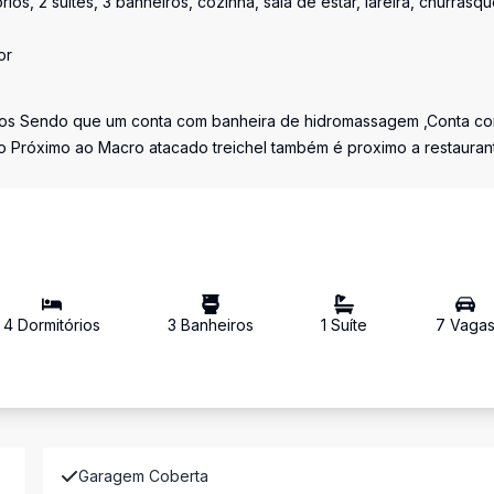
s, 2 suítes, 3 banheiros, cozinha, sala de estar, lareira, churrasqu
or
heiros Sendo que um conta com banheira de hidromassagem ,Conta c
ado Próximo ao Macro atacado treichel também é proximo a restauran
4
Dormitório
s
3
Banheiro
s
1
Suíte
7
Vaga
Garagem Coberta