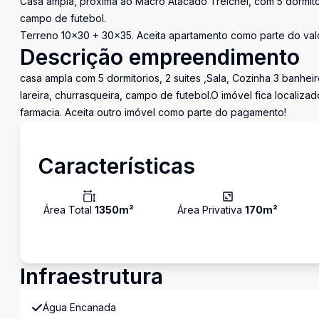
Casa ampla, próxima ao Macro Atacado Treichel, com 5 dormitório
campo de futebol.
Terreno 10x30 + 30x35. Aceita apartamento como parte do val
Descrição empreendimento
casa ampla com 5 dormitorios, 2 suites ,Sala, Cozinha 3 ban
lareira, churrasqueira, campo de futebol.O imóvel fica localiz
farmacia. Aceita outro imóvel como parte do pagamento!
Características
Área Total
1350
m²
Área Privativa
170
m²
Infraestrutura
Água Encanada