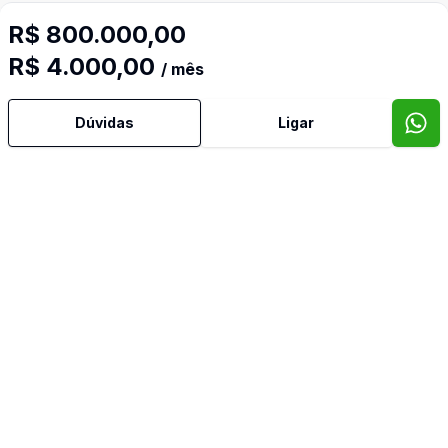
R$ 800.000,00
Sala de Jantar
R$ 4.000,00
/ mês
Sala de TV
Dúvidas
Ligar
Imóveis semelhantes
Confira imóveis semelhantes
Cód:
14625
Comparar