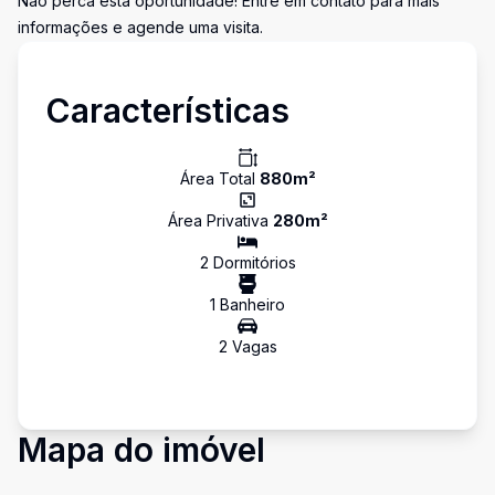
Não perca esta oportunidade! Entre em contato para mais
informações e agende uma visita.
Características
Área Total
880
m²
Área Privativa
280
m²
2
Dormitório
s
1
Banheiro
2
Vaga
s
Mapa do imóvel