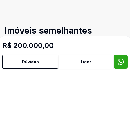
Imóveis semelhantes
Confira imóveis semelhantes
R$ 200.000,00
Dúvidas
Ligar
Cód:
14949
Comparar
Có