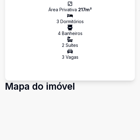
Área Privativa
217
m²
3
Dormitório
s
4
Banheiro
s
2
Suíte
s
3
Vaga
s
Mapa do imóvel