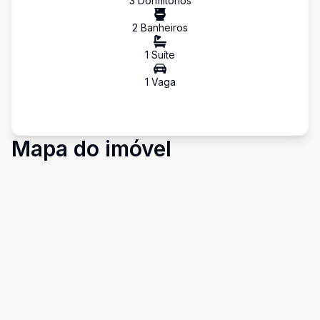
3
Dormitório
s
2
Banheiro
s
1
Suíte
1
Vaga
Mapa do imóvel