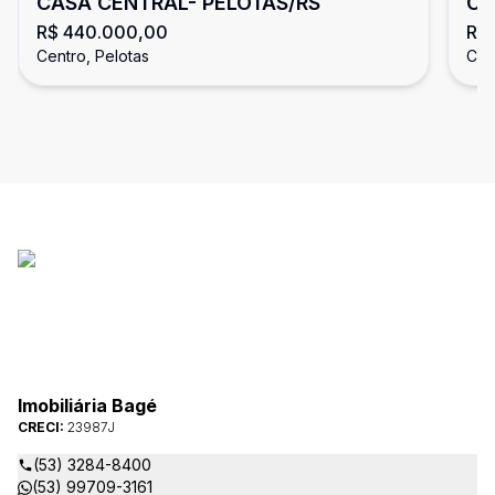
CASA CENTRAL- PELOTAS/RS
CA
R$ 440.000,00
R$
PE
Centro, Pelotas
Cen
Imobiliária Bagé
CRECI:
23987J
(53) 3284-8400
(53) 99709-3161