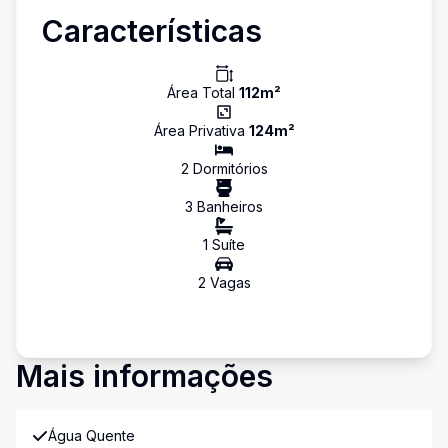
Características
Área Total
112
m²
Área Privativa
124
m²
2
Dormitório
s
3
Banheiro
s
1
Suíte
2
Vaga
s
Mais informações
Água Quente