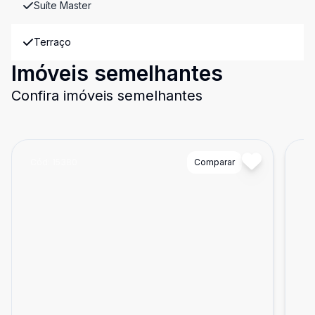
Suíte Master
Terraço
Imóveis semelhantes
Confira imóveis semelhantes
Cód:
15380
Comparar
Có