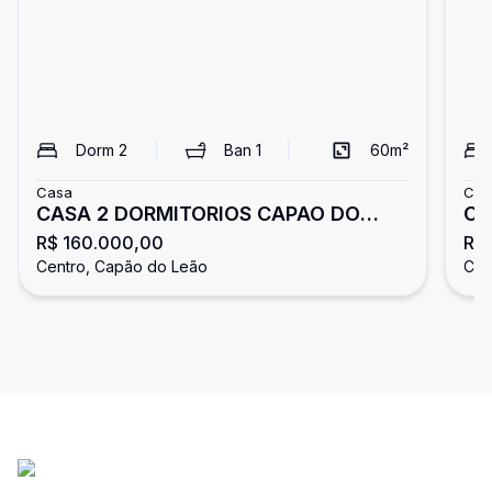
Dorm
2
Ban
1
60
m²
Casa
Cas
CASA 2 DORMITORIOS CAPAO DO
Ca
R$ 160.000,00
R$
LEAO/RS
do
Centro, Capão do Leão
Cen