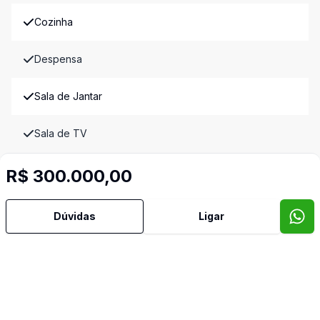
Cozinha
Despensa
Sala de Jantar
Sala de TV
Imóveis semelhantes
R$ 300.000,00
Confira imóveis semelhantes
Dúvidas
Ligar
Cód:
15380
Comparar
Có