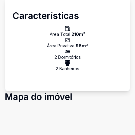
Características
Área Total
210
m²
Área Privativa
96
m²
2
Dormitório
s
2
Banheiro
s
Mapa do imóvel