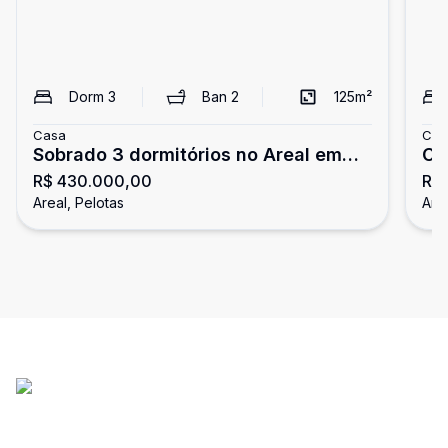
Dorm
3
Ban
2
125
m²
Casa
Cas
Sobrado 3 dormitórios no Areal em
Ca
R$ 430.000,00
R$
Pelotas
lo
Areal, Pelotas
Area