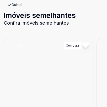
Quintal
Imóveis semelhantes
Confira imóveis semelhantes
Cód:
15518
Comparar
Có