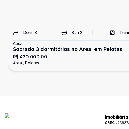
Dorm
3
Ban
2
125
m
Casa
Sobrado 3 dormitórios no Areal em Pelotas
R$ 430.000,00
Areal, Pelotas
Imobiliári
CRECI:
23987