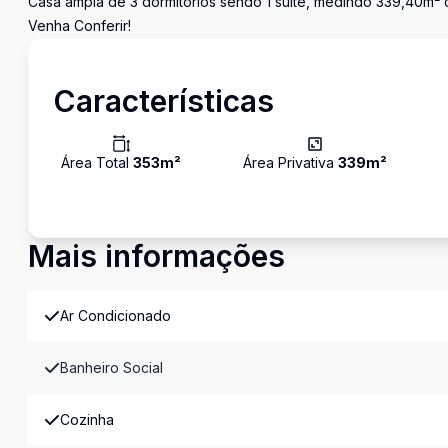
Casa ampla de 3 dormitórios sendo 1 suíte, medindo 339,40m² c
Venha Conferir!
Características
Área Total
353
m²
Área Privativa
339
m²
Mais informações
Ar Condicionado
Banheiro Social
Cozinha