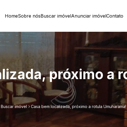
Home
Sobre nós
Buscar imóvel
Anunciar imóvel
Contato
izada, próximo a r
Buscar imóvel
Casa bem localizada, próximo a rotula Umuharama!