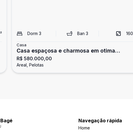
²
Dorm
3
Ban
3
160
Casa
Casa espaçosa e charmosa em otima
R$ 580.000,00
localização no areal
Areal, Pelotas
a Bagé
Navegação rápida
J
Home