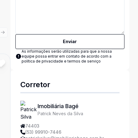
ious slide
Next slide
Enviar
As informações serão utilizadas para que a nossa
equipe possa entrar em contato de acordo com a
política de privacidade e termos de serviço
Cód:
15346
Comparar
Corretor
Imobiliária Bagé
Patrick Neves da Silva
74403
(53) 99910-7446