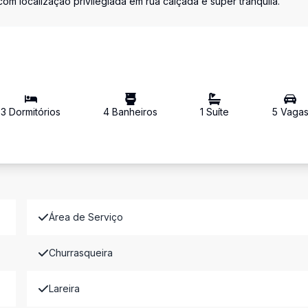
om localização privilegiada em rua calçada e super tranquila.
3
Dormitório
s
4
Banheiro
s
1
Suíte
5
Vaga
Área de Serviço
Churrasqueira
Lareira