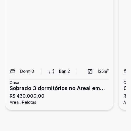
Dorm
3
Ban
2
125
m²
Casa
Cas
Sobrado 3 dormitórios no Areal em
Ca
R$ 430.000,00
R$
Pelotas
lo
Areal, Pelotas
Area