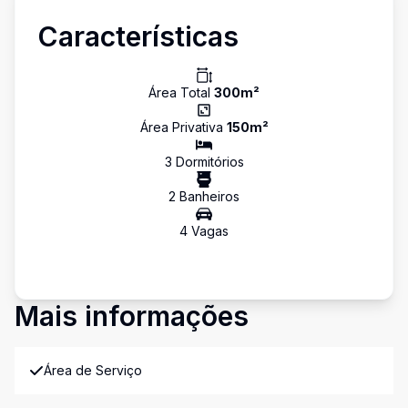
Características
Área Total
300
m²
Área Privativa
150
m²
3
Dormitório
s
2
Banheiro
s
4
Vaga
s
Mais informações
Área de Serviço