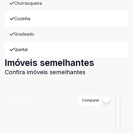
Churrasqueira
Cozinha
Gradeado
Quintal
Imóveis semelhantes
Confira imóveis semelhantes
Cód:
15518
Comparar
Có