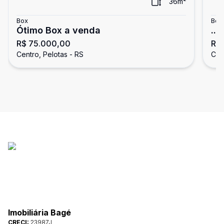
36
m²
Box
Box
Ótimo Box a venda
...
R$ 75.000,00
R$
Centro, Pelotas - RS
Cen
Imobiliária Bagé
CRECI:
23987J