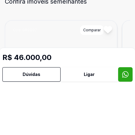
Confira imóveis semelhantes
Cód:
GR0007
Comparar
Có
R$ 46.000,00
Dúvidas
Ligar