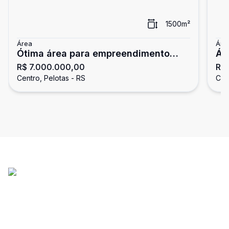
1500
m²
Área
Áre
Ótima área para empreendimento
Ár
R$ 7.000.000,00
R$
comercial
Centro, Pelotas - RS
Cen