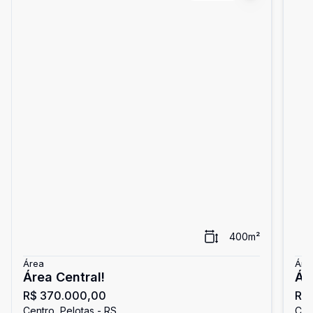
400
m²
Área
Áre
Área Central!
Ár
R$ 370.000,00
R$
Centro, Pelotas - RS
Cen