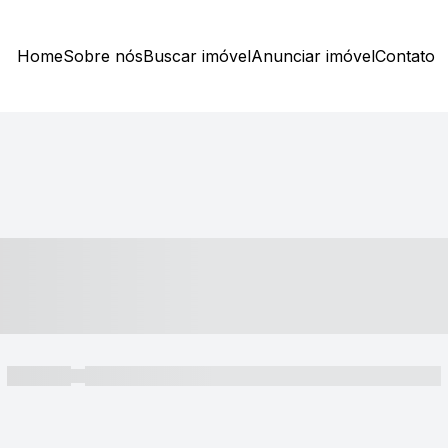
Home
Sobre nós
Buscar imóvel
Anunciar imóvel
Contato
----- ---- ---- -- ----
----- -----
----- ----- -- ------ ---- ---- -- ----- ----- ----- --- ------