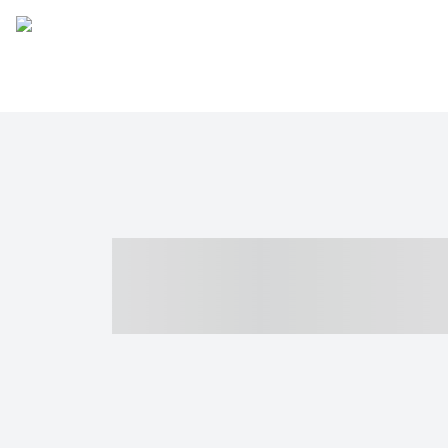
----- ----- -- -
- ------