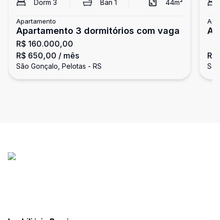
Dorm
3
Ban
1
44
m²
Apartamento
Apa
Apartamento 3 dormitórios com vaga
Ap
R$ 160.000,00
R$ 650,00
/ mês
R$
São Gonçalo, Pelotas - RS
São