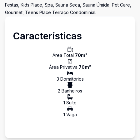
Festas, Kids Place, Spa, Sauna Seca, Sauna Úmida, Pet Care,
Gourmet, Teens Place Terraço Condominial.
Características
Área Total
70
m²
Área Privativa
70
m²
3
Dormitório
s
2
Banheiro
s
1
Suíte
1
Vaga