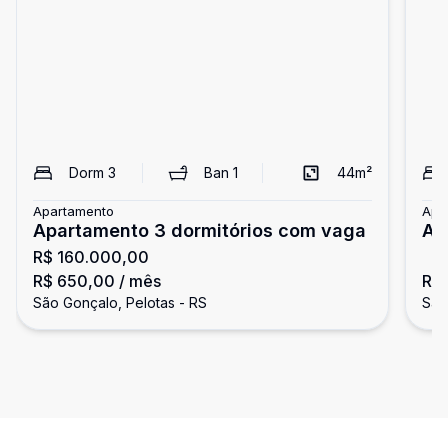
Dorm
3
Ban
1
44
m²
Apartamento
Apa
Apartamento 3 dormitórios com vaga
Ap
R$ 160.000,00
R$ 650,00
/ mês
R$
São Gonçalo, Pelotas - RS
São