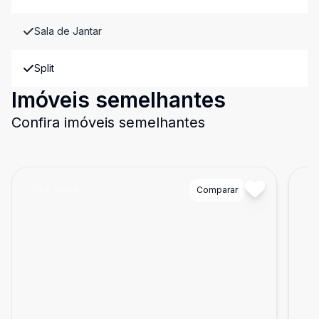
Sala de Jantar
Split
Imóveis semelhantes
Confira imóveis semelhantes
Cód:
15049
Comparar
Có