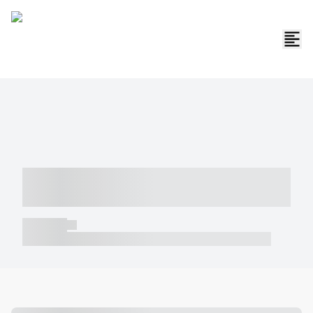
----- ----- -- ------ ---- ---- -- ----- -----
----- --- ------
----- -----
----- ----- -- ------ ---- ---- -- ----- ----- ----- --- ------