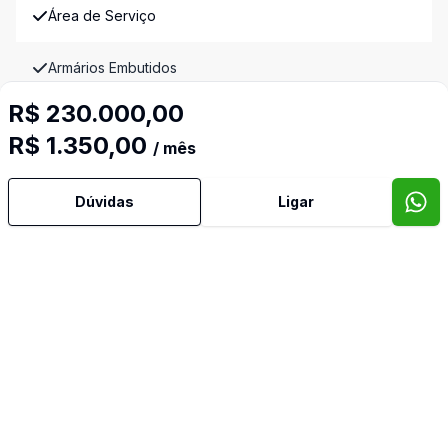
Área de Serviço
Armários Embutidos
R$ 230.000,00
Banheiro Social
R$ 1.350,00
/ mês
Cozinha
Dúvidas
Ligar
Cozinha Planejada
Dormitório com Armários
Mobiliado
Sala com Armários
Imóveis semelhantes