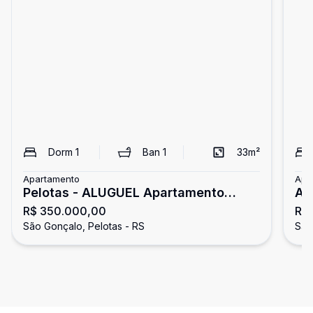
Dorm
1
Ban
1
33
m²
Apartamento
Apa
Pelotas - ALUGUEL Apartamento
Ap
R$ 350.000,00
R$
Parque Una 1 Dormitório c/ Garagem
Pa
São Gonçalo, Pelotas - RS
São