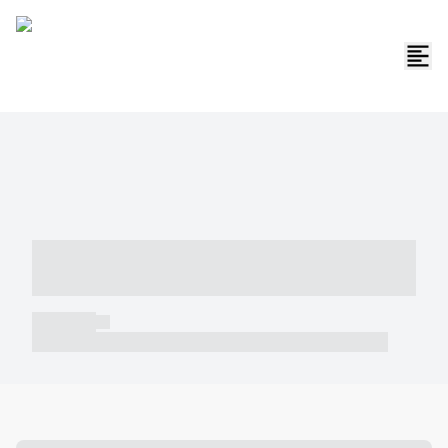
----- ----- -- ------ ---- ---- -- ----- -----
----- --- ------
----- -----
----- ----- -- ------ ---- ---- -- ----- ----- ----- --- ------