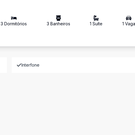
3
Dormitório
s
3
Banheiro
s
1
Suíte
1
Vag
Interfone