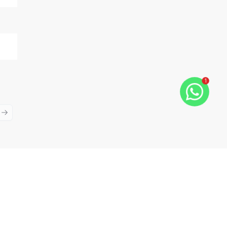
1
ious slide
Next slide
Cód:
15493
Comparar