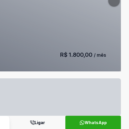
R$ 1.800,00
/ mês
Ligar
WhatsApp